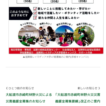
滋賀県レイカディア大学47期募集のご案内(彦根キャンパス)
Post
《 ひとつ前のお知らせ
新しいお知らせ 》
navigation
大船渡市赤崎町林野火災による
「大船渡市赤崎町林野火災災害
災害義援金募集のお知らせ
義援金募集要綱」改正のご案内