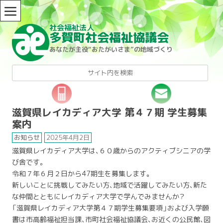
≡
社会福祉法人
Skip to content
多賀町社会福祉協議会
あなたが主役“おたがいさま”の地域づくり
検
索:
滋賀県レイカディア大学 第４７期 学生募集
案内
お知らせ
2025年4月2日
滋賀県レイカディア大学は、６０歳からのアクティブシニアの学
び舎です。
令和７年６月２日から47期生を募集します。
新しいことに挑戦してみたい方、地域で活躍してみたい方、新た
な仲間とともにレイカディア大学で学んでみませんか？
「滋賀県レイカディア大学第４７期学生募集要項」および入学願
書は市高齢福祉担当課、市町社会福祉協議会、お近くの公民館、図