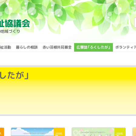
検
祉協議会
索:
の地域づくり
祉活動
暮らしの相談
赤い羽根共同募金
広報誌「ふくしたが」
ボランティ
したが」