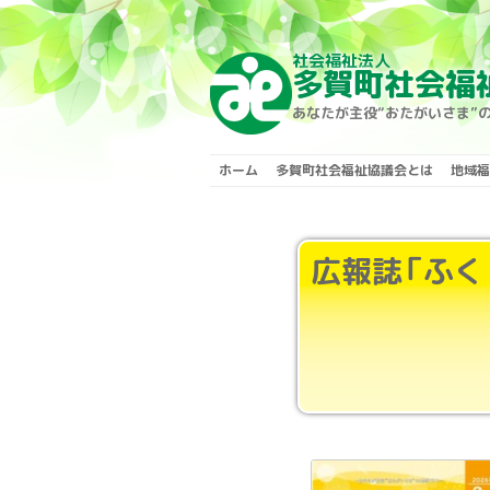
社会福祉法人
Skip to content
多賀町社会福
あなたが主役“おたがいさま”
ホーム
多賀町社会福祉協議会とは
地域福
広報誌「ふく