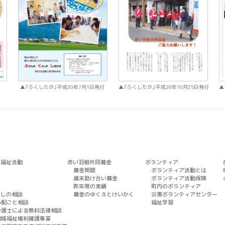
『ふくしたが』平成30年7月1日発行
『ふくしたが』平成28年10月25日発行
域福祉活動
赤い羽根共同募金
ボランティア
募金期間
ボランティア活動とは
歳末助け合い募金
ボランティア活動保険
昨年度の実績
町内のボランティア
らしの相談
募金のゆくえとけいかく
災害ボランティアセンター
心配ごと相談
福祉学習
弁護士による無料法律相談
地域福祉権利擁護事業