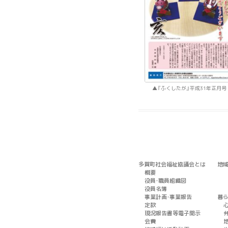
『ふくしたが』平成31年正月号
多賀町社会福祉協議会とは
地
概要
役員・職員組織図
役員名簿
事業計画・事業報告
暮
定款
現況報告書等電子開示
会費