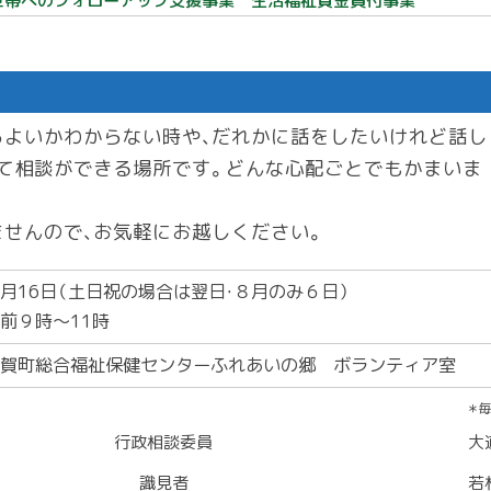
世帯へのフォローアップ支援事業
生活福祉資金貸付事業
らよいかわからない時や、だれかに話をしたいけれど話し
て相談ができる場所です。どんな心配ごとでもかまいま
せんので、お気軽にお越しください。
月16日（土日祝の場合は翌日・８月のみ６日）
前９時～11時
賀町総合福祉保健センターふれあいの郷 ボランティア室
＊
行政相談委員
大
識見者
若