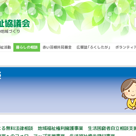
検
祉協議会
索:
の地域づくり
祉活動
暮らしの相談
赤い羽根共同募金
広報誌「ふくしたが」
ボランティ
談
よる無料法律相談
地域福祉権利擁護事業
生活困窮者自立相談支