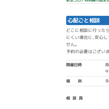
新型コロナ特例貸付借受
心配ごと相談
どこに相談に行った
にくい場合に、安心し
せん。
予約の必要はございま
開催日時
毎
午
場 所
多
相 談 員