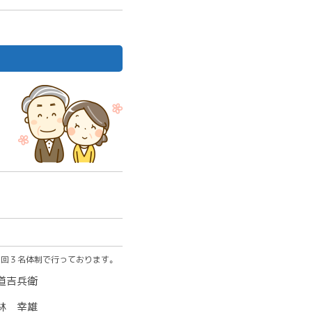
毎回３名体制で行っております。
道吉兵衛
林 幸雄