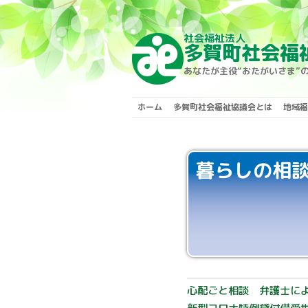
社会福祉法人
Skip to content
多賀町社会福
あなたが主役“おたがいさま”
ホーム
多賀町社会福祉協議会とは
地域福
暮らしの相
心配ごと相談
弁護士に