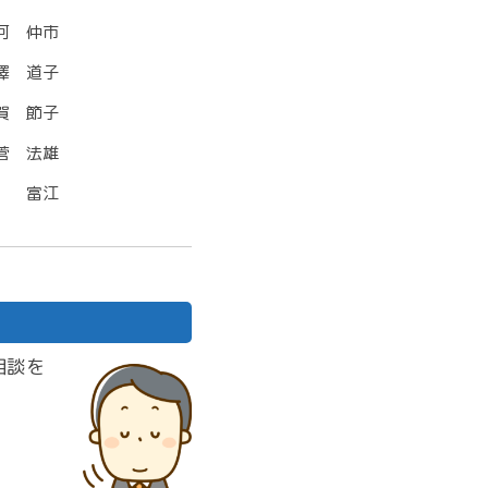
河 仲市
澤 道子
賀 節子
菅 法雄
 富江
相談を