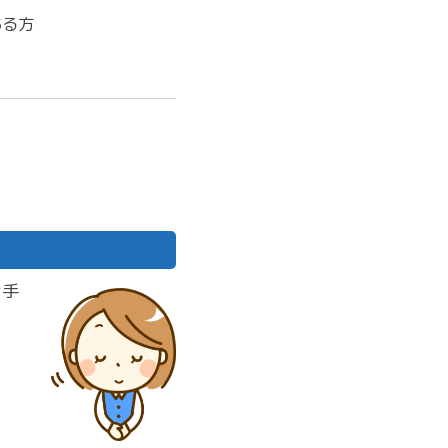
ある方
お手